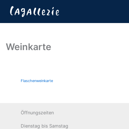
Zum
Restaurant La Gall
Inhalt
springen
Weinkarte
Flaschenweinkarte
Öffnungszeiten
Dienstag bis Samstag